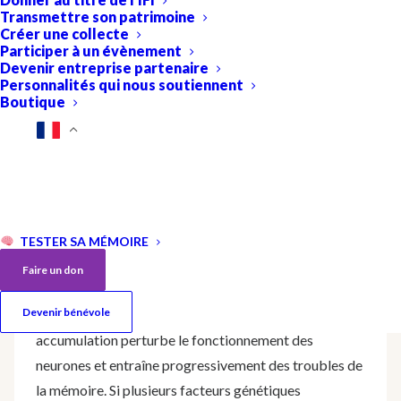
Transmettre son patrimoine
Créer une collecte
Participer à un évènement
Devenir entreprise partenaire
Personnalités qui nous soutiennent
Boutique
Flavie Strappazzon, Institut
NeuroMyoGène, CNRS UMR 5261 -
INSERM U1315, Université de Lyon
TESTER SA MÉMOIRE
La maladie d’Alzheimer et d’autres maladies appelées
Faire un don
« tauopathies » sont liées à l’accumulation anormale
Devenir bénévole
d’une protéine, la protéine tau, dans le cerveau. Cette
accumulation perturbe le fonctionnement des
neurones et entraîne progressivement des troubles de
la mémoire. Si plusieurs facteurs génétiques