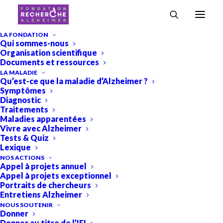
Accueil
›
Projets
›
Une nouvelle piste génétique pour mieux protéger le
LA FONDATION
Qui sommes-nous
cerveau face à la maladie d’Alzheimer
Organisation scientifique
Une nouvelle piste génétique
Documents et ressources
LA MALADIE
pour mieux protéger le cerveau
Qu’est-ce que la maladie d’Alzheimer ?
Symptômes
face à la maladie d’Alzheimer
Diagnostic
Traitements
Projets
Projets 2026
,
Maladies apparentées
Vivre avec Alzheimer
Tests & Quiz
Lexique
NOS ACTIONS
Appel à projets annuel
Appel à projets exceptionnel
Portraits de chercheurs
Entretiens Alzheimer
NOUS SOUTENIR
Donner
Donner au titre de l’IFI