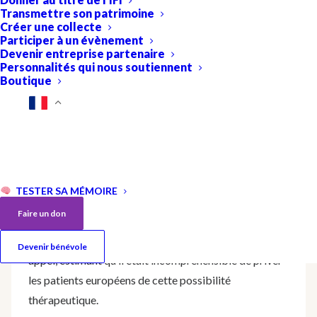
Transmettre son patrimoine
Bonne nouvelle : après bien des atermoiements le
Créer une collecte
Participer à un évènement
Lecanemab (Leqembi®) bénéficie enfin d’une
Devenir entreprise partenaire
autorisation de mise sur le marché européen par
Personnalités qui nous soutiennent
Boutique
l’Agence Européenne du Médicament. Il s’agit d’une
immunothérapie anti-amyloïde, administrée sous
forme de perfusion, destinée à ralentir l’évolution de la
maladie d’Alzheimer aux stades débutants.
L’autorisation de mise sur le marché n’avait pas été
recommandée par le CHMP cet été mais le
TESTER SA MÉMOIRE
laboratoire Eisai avait fait appel de cet avis. Les
Faire un don
associations (parmi lesquelles la Fondation Recherche
Alzheimer) avaient fait connaître leur soutien à cet
Devenir bénévole
appel, estimant qu’il était incompréhensible de priver
les patients européens de cette possibilité
thérapeutique.