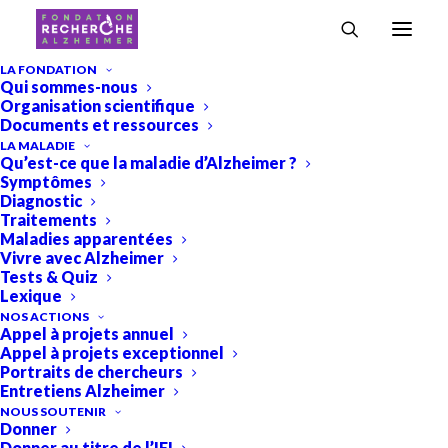
Accueil
›
Recherche & Alzheimer
›
Le Lecanemab enfin autorisé en
LA FONDATION
Qui sommes-nous
Europe !
Organisation scientifique
Le Lecanemab enfin autorisé en
Documents et ressources
LA MALADIE
Europe !
Qu’est-ce que la maladie d’Alzheimer ?
Symptômes
Recherche & Alzheimer
Diagnostic
Traitements
Maladies apparentées
Vivre avec Alzheimer
Tests & Quiz
Lexique
NOS ACTIONS
Appel à projets annuel
Appel à projets exceptionnel
Portraits de chercheurs
Entretiens Alzheimer
NOUS SOUTENIR
Donner
Donner au titre de l’IFI