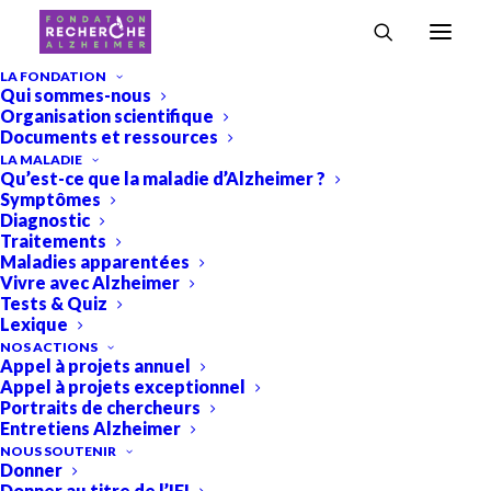
LA FONDATION
Qui sommes-nous
Organisation scientifique
Tous
Projets
Projets 2018
Projets 2019
Documents et ressources
Projets 2020
Projets 2021
Projets 2022
Projets 2023
Projets 2024
Projets 2025
LA MALADIE
Qu’est-ce que la maladie d’Alzheimer ?
Projets 2026
Symptômes
Diagnostic
Traitements
Maladies apparentées
Vivre avec Alzheimer
Tests & Quiz
Lexique
NOS ACTIONS
Appel à projets annuel
Appel à projets exceptionnel
Portraits de chercheurs
Entretiens Alzheimer
NOUS SOUTENIR
Donner
Donner au titre de l’IFI