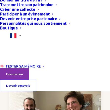
Transmettre son patrimoine
Créer une collecte
Participer à un évènement
Devenir entreprise partenaire
Personnalités qui nous soutiennent
Boutique
Mieux comprendre les mécanismes
de propagation des tauopathies
Florence Clavaguera, ICM, Pitié-Salpêtrière
TESTER SA MÉMOIRE
Faire un don
Devenir bénévole