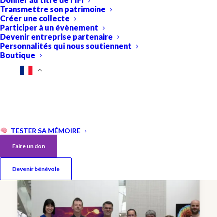
Transmettre son patrimoine
Créer une collecte
Participer à un évènement
Devenir entreprise partenaire
Personnalités qui nous soutiennent
Boutique
Mieux comprendre le processus
inflammatoire dans la maladie
d’Alzheimer
TESTER SA MÉMOIRE
Bénédicte Manoury, INSERM, Paris
Faire un don
Devenir bénévole