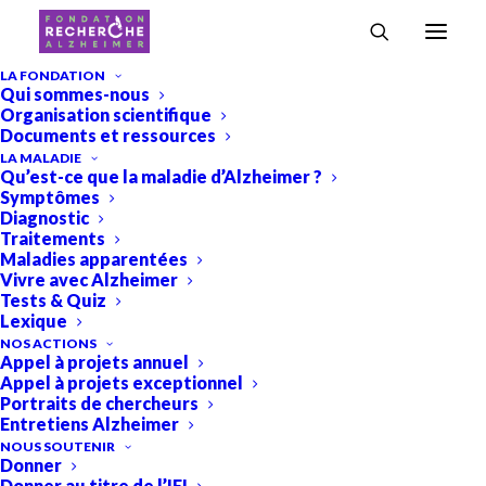
LA FONDATION
Qui sommes-nous
Organisation scientifique
Tous
Projets
Projets 2018
Projets 2019
Documents et ressources
Projets 2020
Projets 2021
Projets 2022
Projets 2023
Projets 2024
Projets 2025
LA MALADIE
Qu’est-ce que la maladie d’Alzheimer ?
Projets 2026
Symptômes
Diagnostic
Traitements
Maladies apparentées
Vivre avec Alzheimer
Tests & Quiz
Lexique
NOS ACTIONS
Appel à projets annuel
Appel à projets exceptionnel
Portraits de chercheurs
Entretiens Alzheimer
NOUS SOUTENIR
Donner
Donner au titre de l’IFI