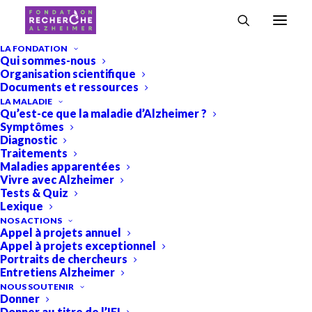
Accueil
›
Evénements
›
Galas
›
Le Gala 2026 de la Fondation Recherche
LA FONDATION
Qui sommes-nous
Alzheimer à Lyon
Organisation scientifique
Le Gala 2026 de la Fondation
Documents et ressources
LA MALADIE
Recherche Alzheimer à Lyon
Qu’est-ce que la maladie d’Alzheimer ?
Symptômes
Galas
Diagnostic
Traitements
Maladies apparentées
Vivre avec Alzheimer
Tests & Quiz
Lexique
NOS ACTIONS
Appel à projets annuel
Appel à projets exceptionnel
Portraits de chercheurs
Entretiens Alzheimer
NOUS SOUTENIR
Donner
Donner au titre de l’IFI