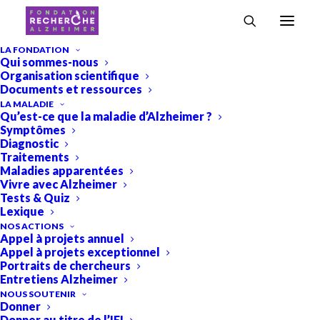
Accueil
›
Imprint
LA FONDATION
Qui sommes-nous
Imprint
Organisation scientifique
Documents et ressources
Imprint
LA MALADIE
Qu’est-ce que la maladie d’Alzheimer ?
Symptômes
Diagnostic
Cette imprint a été mise à jour pour la dernière fois le 6 juillet 2026.
Traitements
Maladies apparentées
Le propriétaire de ce site web est :
Vivre avec Alzheimer
FONDATION RECHERCHE ALZHEIMER Fondation
Tests & Quiz
Lexique
Hôpital Universitaire Pitié Salpêtrière
NOS ACTIONS
83 Bd de l’Hôpital
Appel à projets annuel
75013 Paris
Appel à projets exceptionnel
Portraits de chercheurs
France
Entretiens Alzheimer
E-mail :
contact@
alzheimer-recherche.org
NOUS SOUTENIR
Numéro de téléphone : 01 86 04 40 30
Donner
Donner au titre de l’IFI