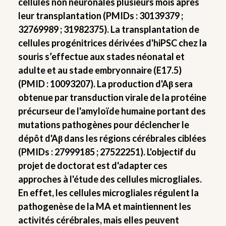
cellules non neuronales plusieurs mois après
leur transplantation (PMIDs : 30139379 ;
32769989 ; 31982375). La transplantation de
cellules progénitrices dérivées d'hiPSC chez la
souris s’effectue aux stades néonatal et
adulte et au stade embryonnaire (E17.5)
(PMID : 10093207). La production d'Aβ sera
obtenue par transduction virale de la protéine
précurseur de l'amyloïde humaine portant des
mutations pathogènes pour déclencher le
dépôt d'Aβ dans les régions cérébrales ciblées
(PMIDs : 27999185 ; 27522251). L'objectif du
projet de doctorat est d'adapter ces
approches à l'étude des cellules microgliales.
En effet, les cellules microgliales régulent la
pathogenèse de la MA et maintiennent les
activités cérébrales, mais elles peuvent