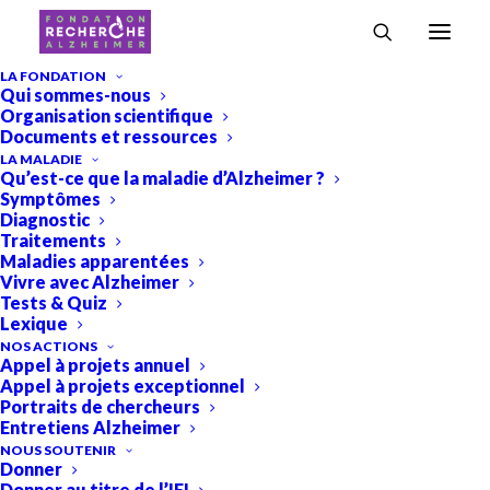
Accueil
›
Inès Bouteau, doctorante
LA FONDATION
Qui sommes-nous
Inès Bouteau, doctorante
Organisation scientifique
Documents et ressources
LA MALADIE
Qu’est-ce que la maladie d’Alzheimer ?
Symptômes
Diagnostic
Traitements
Maladies apparentées
Vivre avec Alzheimer
Tests & Quiz
Lexique
NOS ACTIONS
Appel à projets annuel
Appel à projets exceptionnel
Portraits de chercheurs
Entretiens Alzheimer
NOUS SOUTENIR
Donner
©Institut Pasteur
Donner au titre de l’IFI