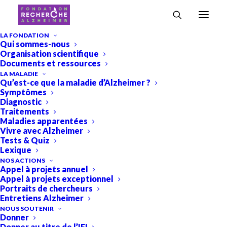
Accueil
›
Projets
›
Projets 2020
›
Projet INSIGHT-Métabo: identifier de
LA FONDATION
Qui sommes-nous
nouveaux biomarqueurs
Organisation scientifique
Projet INSIGHT-Métabo:
Documents et ressources
LA MALADIE
identifier de nouveaux
Qu’est-ce que la maladie d’Alzheimer ?
Symptômes
biomarqueurs
Diagnostic
Traitements
Projets
Projets 2020
,
Maladies apparentées
Vivre avec Alzheimer
Tests & Quiz
Lexique
NOS ACTIONS
Appel à projets annuel
Appel à projets exceptionnel
Portraits de chercheurs
Entretiens Alzheimer
NOUS SOUTENIR
Donner
Donner au titre de l’IFI