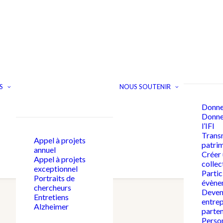
S
NOUS SOUTENIR
Donne
Donner
l’IFI
Trans
Appel à projets
patri
annuel
Créer
Appel à projets
collec
exceptionnel
Partic
Portraits de
évène
chercheurs
Deven
Entretiens
entrep
Alzheimer
parten
Person