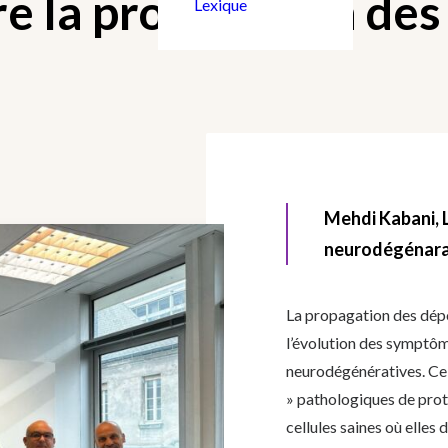
 la propagation des
Lexique
Mehdi Kabani, 
neurodégénarat
La propagation des dépô
l’évolution des
symptôme
neurodégénératives. Ce
» pathologiques de prot
cellules saines où elles