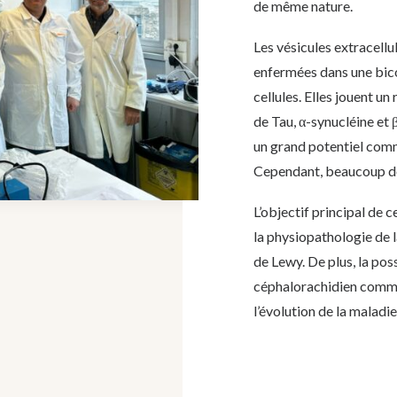
de même nature.
Les vésicules extracellu
enfermées dans une
bic
cellules. Elles jouent un
de Tau, α-synucléine et β
un grand potentiel com
Cependant,
beaucoup de
L’objectif principal de 
la physiopathologie
de 
de Lewy. De plus, la poss
céphalorachidien comm
l’évolution de la maladi