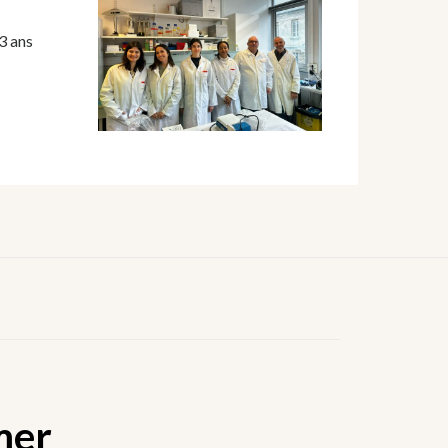
3 ans
mer