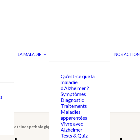
LA MALADIE
NOS ACTION
Qu’est-ce que la
maladie
d’Alzheimer ?
Symptômes
s
Diagnostic
Traitements
Maladies
apparentées
Vivre avec
n des protéines pathologiques
Alzheimer
Tests & Quiz