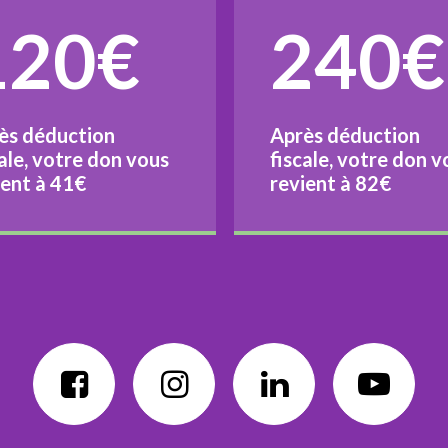
120€
240€
ès déduction
Après déduction
cale, votre don vous
fiscale, votre don v
ient à
41€
revient à
82€