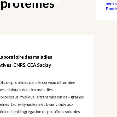
 protéines
nous 
Bouti
Laboratoire des maladies
ives, CNRS​, CEA Saclay
ts de protéines dans le cerveau détermine
s cliniques dans les maladies
 processus implique la
transmission de « graines
éines Tau, α-Synucléine et b-amyloïde aux
 déclenchent l’agrégation de protéines solubles