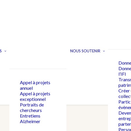
S
NOUS SOUTENIR
Donne
Donner
l’IFI
Trans
Appel à projets
patri
annuel
Créer
Appel à projets
collec
exceptionnel
Partic
Portraits de
évène
chercheurs
Deven
Entretiens
entrep
Alzheimer
parten
Person