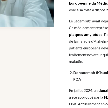
Européenne du Médi
voie à sa mise à disposi
Le Leqembi® avait déjà 
Ce médicament représent
plaques amyloïdes
, l
de la maladie d’Alzheime
patients européens dev
traitement novateur qui 
maladie.
Donanemab (Kisunla®
FDA
En juillet 2024, un
deux
a été approuvé par la
F
Unis. Actuellement en 