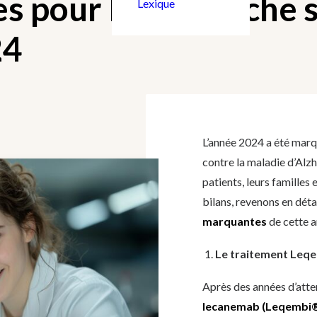
s pour la recherche 
Lexique
24
L’année 2024 a été marqu
contre la maladie d’Alzh
patients, leurs familles
bilans, revenons en déta
marquantes
de cette a
Le traitement Leqe
Après des années d’atten
lecanemab (Leqembi