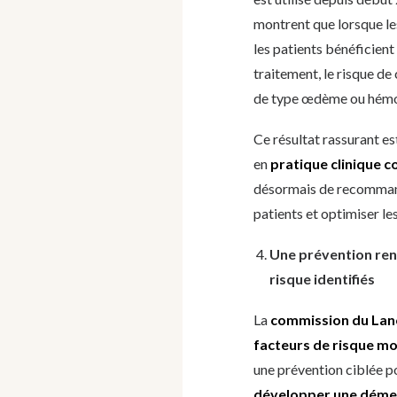
montrent que lorsque l
les patients bénéficient
traitement, le risque d
de type œdème ou hémorr
Ce résultat rassurant est
en
pratique clinique 
désormais de recommand
patients et optimiser le
Une prévention ren
risque identifiés
La
commission du Lan
facteurs de risque mo
une prévention ciblée po
développer une dém