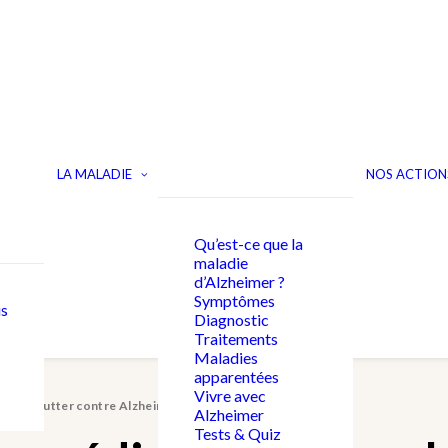
LA MALADIE
NOS ACTION
Qu’est-ce que la
maladie
d’Alzheimer ?
Symptômes
s
Diagnostic
Traitements
Maladies
apparentées
Vivre avec
 pour lutter contre Alzheimer ?
Alzheimer
Tests & Quiz