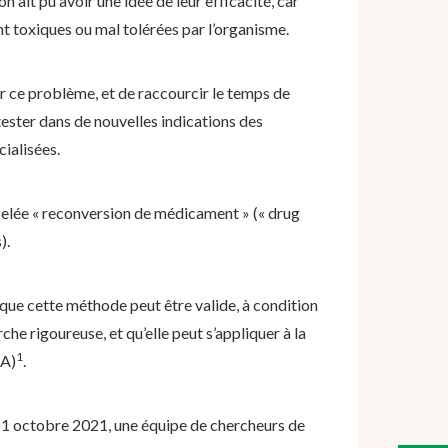
n ait pu avoir une idée de leur efficacité, car
t toxiques ou mal tolérées par l’organisme.
 ce problème, et de raccourcir le temps de
ester dans de nouvelles indications des
ialisées.
elée « reconversion de médicament » (« drug
).
 que cette méthode peut être valide, à condition
he rigoureuse, et qu’elle peut s’appliquer à la
1
MA)
.
1 octobre 2021, une équipe de chercheurs de