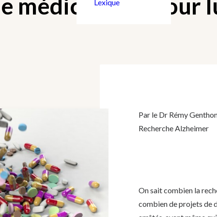
de médicament pour l
Lexique
Par le Dr Rémy Genthon,
Recherche Alzheimer
On sait combien la rech
combien de projets de 