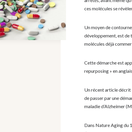
arrêtés, avant même qu’o
ces molécules se révèlen
Un moyen de contourner
développement, est de t
molécules déjà commerc
Cette démarche est app
repurposing » en anglais
Un récent article décrit
de passer par une démarc
maladie d’Alzheimer (
Dans Nature Aging du 1