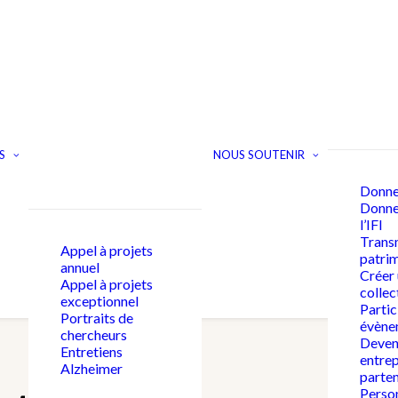
S
NOUS SOUTENIR
Donne
Donner
l’IFI
Trans
Appel à projets
patri
annuel
Créer
Appel à projets
collec
exceptionnel
Partic
Portraits de
évène
chercheurs
Deven
Entretiens
entrep
Alzheimer
parten
Person