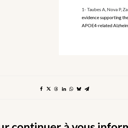
1- Taubes A, Nova P, Z
evidence supporting th
APOE4-related Alzheim
ur continuer à vous infor