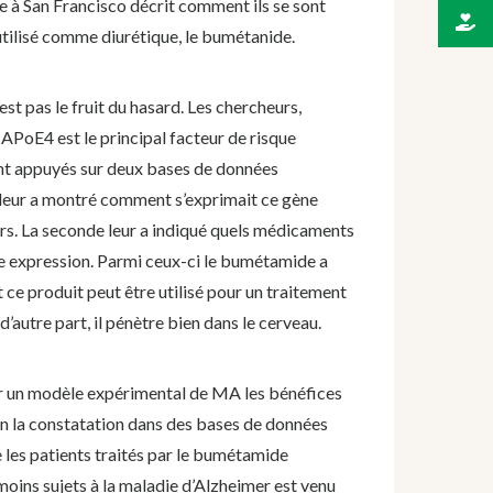
ie à San Francisco décrit comment ils se sont
utilisé comme diurétique, le bumétanide.
est pas le fruit du hasard. Les chercheurs,
APoE4 est le principal facteur de risque
nt appuyés sur deux bases de données
 leur a montré comment s’exprimait ce gène
urs. La seconde leur a indiqué quels médicaments
e expression. Parmi ceux-ci le bumétamide a
t ce produit peut être utilisé pour un traitement
d’autre part, il pénètre bien dans le cerveau.
 sur un modèle expérimental de MA les bénéfices
in la constatation dans des bases de données
 les patients traités par le bumétamide
ins sujets à la maladie d’Alzheimer est venu