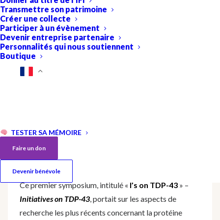
Transmettre son patrimoine
Créer une collecte
Participer à un évènement
Devenir entreprise partenaire
Personnalités qui nous soutiennent
Boutique
Pour la première fois en Europe, les spécialistes de la
protéine TDP-43, et se sont réunis à Paris à l’occasion
d’un symposium international porté par la Fondation
Recherche Alzheimer et les Dr Isabelle Le Ber et
Morwena Latouche (Institut du Cerveau), en
TESTER SA MÉMOIRE
collaboration étroite avec le Pr Emanuele Buratti
(ICGEB, Trieste) et un comité scientifique
Faire un don
international dédié à l’évènement.
Devenir bénévole
Ce premier symposium, intitulé «
I’s on TDP-43
» –
Initiatives on TDP-43
, portait sur les aspects de
recherche les plus récents concernant la protéine