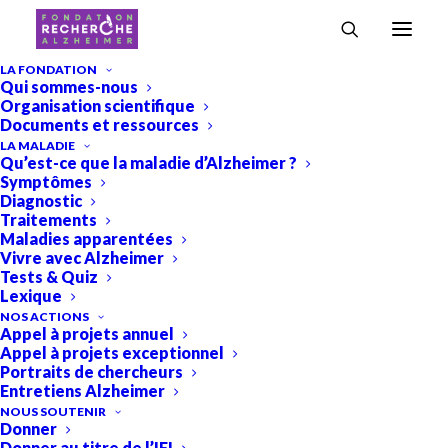
Accueil
›
Recherche & Alzheimer
›
Premier symposium européen de
LA FONDATION
Qui sommes-nous
recherche dédié aux protéinopathies TDP-43
Organisation scientifique
Premier symposium européen
Documents et ressources
LA MALADIE
de recherche dédié aux
Qu’est-ce que la maladie d’Alzheimer ?
Symptômes
protéinopathies TDP-43
Diagnostic
Traitements
Evénements
Recherche & Alzheimer
,
Maladies apparentées
Vivre avec Alzheimer
Tests & Quiz
Lexique
NOS ACTIONS
Appel à projets annuel
Appel à projets exceptionnel
Portraits de chercheurs
Entretiens Alzheimer
NOUS SOUTENIR
Donner
Donner au titre de l’IFI