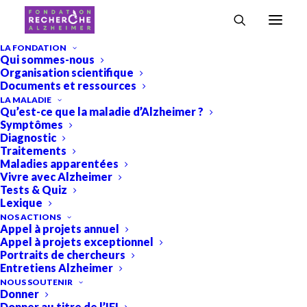
Accueil
›
Sarah Maso
LA FONDATION
Qui sommes-nous
Sarah Maso
Organisation scientifique
Documents et ressources
LA MALADIE
Qu’est-ce que la maladie d’Alzheimer ?
Symptômes
Diagnostic
Traitements
Maladies apparentées
Vivre avec Alzheimer
Tests & Quiz
Lexique
NOS ACTIONS
Appel à projets annuel
Appel à projets exceptionnel
Portraits de chercheurs
Entretiens Alzheimer
NOUS SOUTENIR
Donner
Donner au titre de l’IFI