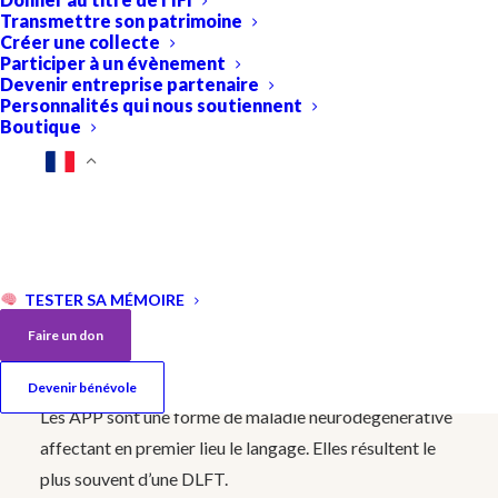
Transmettre son patrimoine
Créer une collecte
Participer à un évènement
Devenir entreprise partenaire
Personnalités qui nous soutiennent
Boutique
Aphasies Primaires
Progressives (APP) et
Dégénérescences lobaires
TESTER SA MÉMOIRE
fronto
-
temporales (DLFT).
Faire un don
Devenir bénévole
Les APP sont une forme de maladie neurodégénérative
affectant en premier lieu le
langage. Elles résultent le
plus souvent d’une DLFT.