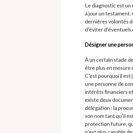
Le diagnostic est u
à jour un testament. 
dernières volontés d
d’éviter d’éventuels c
Désigner une perso
À un certain stade de
être plus en mesure 
C’est pourquoi il est
une personne de conf
intérêts financiers e
existe deux document
délégation : la procu
son nom tant qu’il e
protection future, q
n’est plus capable de