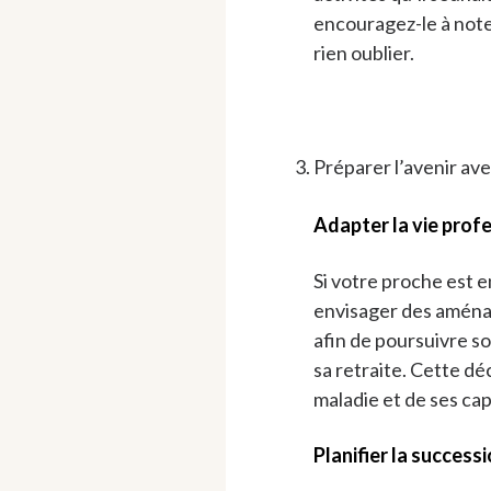
encouragez-le à note
rien oublier.
Préparer l’avenir ave
Adapter la vie prof
Si votre proche est e
envisager des amén
afin de poursuivre s
sa retraite. Cette dé
maladie et de ses cap
Planifier la success