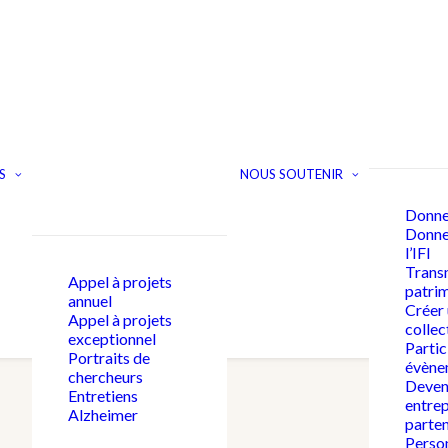
S
NOUS SOUTENIR
Donne
Donner
l’IFI
Trans
Appel à projets
patri
annuel
Créer
Appel à projets
collec
exceptionnel
Partic
Portraits de
évène
chercheurs
Deven
Entretiens
entrep
Alzheimer
parten
Person