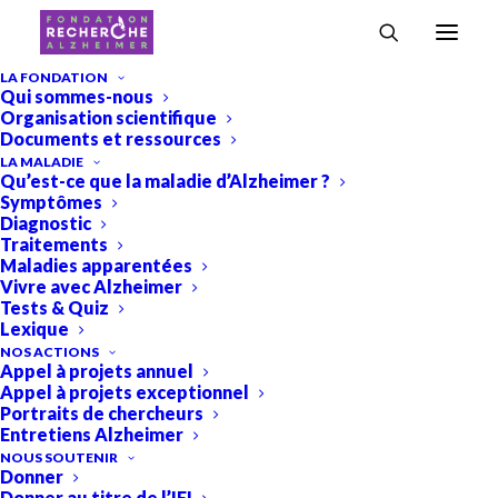
Accueil
›
Arabella Bouzigues
LA FONDATION
Qui sommes-nous
Arabella Bouzigues
Organisation scientifique
Documents et ressources
LA MALADIE
Qu’est-ce que la maladie d’Alzheimer ?
Symptômes
Diagnostic
Traitements
Maladies apparentées
Vivre avec Alzheimer
Tests & Quiz
Lexique
Mon projet de thèse a pour objectif de
NOS ACTIONS
Appel à projets annuel
comprendre comment la démence
Appel à projets exceptionnel
frontotemporale, un groupe de maladies
Portraits de chercheurs
Entretiens Alzheimer
neurodégénératives, affecte les réseaux
NOUS SOUTENIR
neuronaux dans le cerveau et quels effets
Donner
Donner au titre de l’IFI