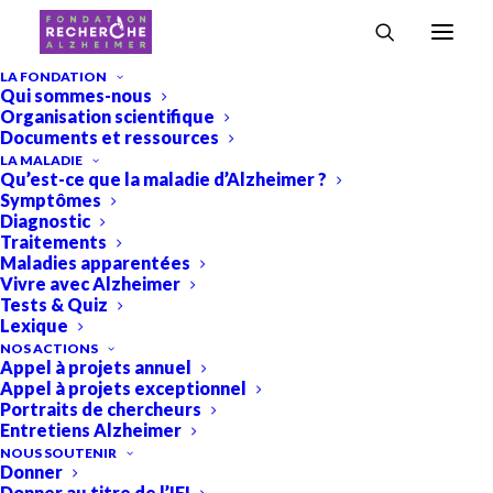
LA FONDATION
Qui sommes-nous
Organisation scientifique
Tous
Actualités
Grand Prix Européen de la Recherche
Documents et ressources
LA MALADIE
Qu’est-ce que la maladie d’Alzheimer ?
Symptômes
Diagnostic
Lauréats Grands Prix Européens de
Traitements
la Fondation pour la Recherche sur
Maladies apparentées
Alzheimer
Vivre avec Alzheimer
Tests & Quiz
Lexique
NOS ACTIONS
Appel à projets annuel
Appel à projets exceptionnel
Portraits de chercheurs
Entretiens Alzheimer
NOUS SOUTENIR
Donner
Donner au titre de l’IFI