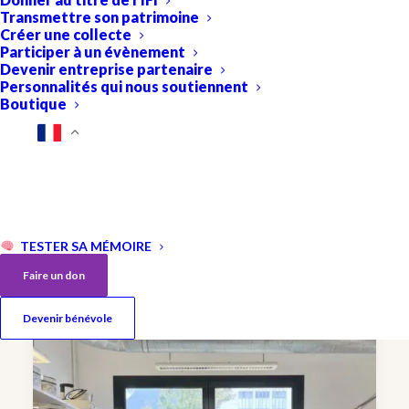
Transmettre son patrimoine
Créer une collecte
Participer à un évènement
Devenir entreprise partenaire
Personnalités qui nous soutiennent
Boutique
Apport des biomarqueurs pour
améliorer le diagnostic et le suivi de
la maladie à Corps de Lewy
Elena Chabran, Olivier Bousiges et Frédéric
Blanc, laboratoire ICube, Université de
TESTER SA MÉMOIRE
Strasbourg et…
Faire un don
Devenir bénévole