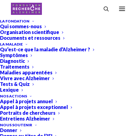
LA FONDATION
Qui sommes-nous
Organisation scientifique
Tous
Projets
Projets 2022
Documents et ressources
LA MALADIE
Qu’est-ce que la maladie d’Alzheimer ?
Symptômes
Diagnostic
Traitements
Maladies apparentées
Vivre avec Alzheimer
Tests & Quiz
Lexique
NOS ACTIONS
Appel à projets annuel
Appel à projets exceptionnel
Portraits de chercheurs
Entretiens Alzheimer
NOUS SOUTENIR
Donner
Donner au titre de l’IFI