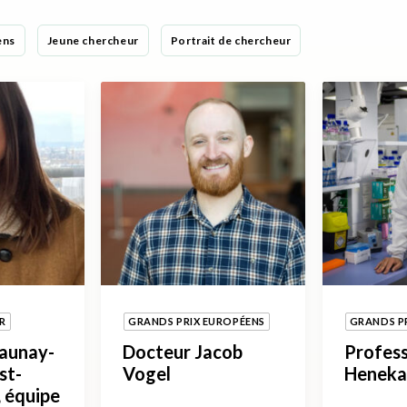
ens
Jeune chercheur
Portrait de chercheur
R
GRANDS PRIX EUROPÉENS
GRANDS P
launay-
Docteur Jacob
Profess
st-
Vogel
Heneka
 équipe