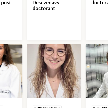
 post-
Desevedavy,
doctor
doctorant
R
JEUNE CHERCHEUR
JEUNE CH