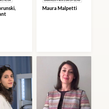
orunski,
Maura Malpetti
ant