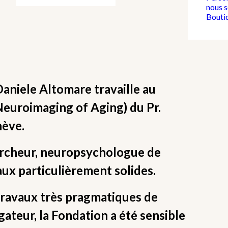
nous 
Bouti
 Daniele Altomare travaille au
euroimaging of Aging) du Pr.
nève.
ercheur, neuropsychologue de
ux particulièrement solides.
s travaux très pragmatiques de
gateur, la Fondation a été sensible