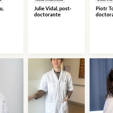
u,
Julie Vidal, post-
Piotr T
doctorante
doctor