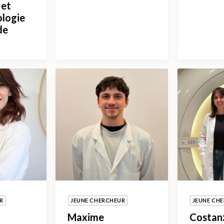
 et
ologie
de
R
JEUNE CHERCHEUR
JEUNE CH
Maxime
Costan