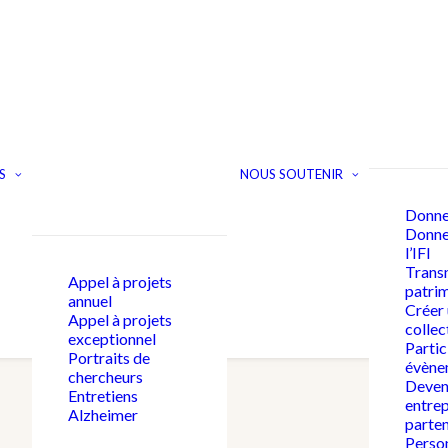
S
NOUS SOUTENIR
Donne
Donner
l’IFI
Trans
Appel à projets
patri
annuel
Créer
Appel à projets
collec
exceptionnel
Partic
Portraits de
évène
chercheurs
Deven
Entretiens
entrep
Alzheimer
parten
Person