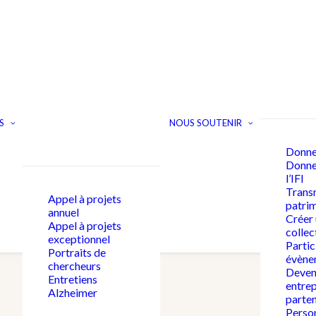
S
NOUS SOUTENIR
Donne
Donner
l’IFI
Trans
Appel à projets
patri
annuel
Créer
Appel à projets
collec
exceptionnel
Partic
Portraits de
évène
chercheurs
Deven
Entretiens
entrep
Alzheimer
parten
Person