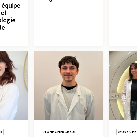
 équipe
 et
ologie
de
R
JEUNE CHERCHEUR
JEUNE CH