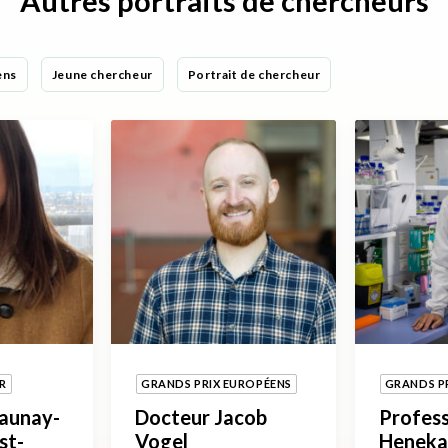
Autres portraits de chercheurs
ens
Jeune chercheur
Portrait de chercheur
R
GRANDS PRIX EUROPÉENS
GRANDS P
launay-
Docteur Jacob
Profess
st-
Vogel
Heneka