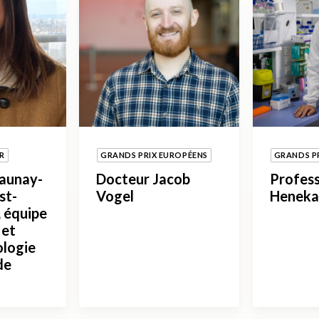
R
GRANDS PRIX EUROPÉENS
GRANDS P
launay-
Docteur Jacob
Profess
st-
Vogel
Heneka
 équipe
 et
ologie
de