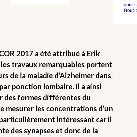
nous 
Bouti
OR 2017 a été attribué à Erik
les travaux remarquables portent
urs de la maladie d’Alzheimer dans
par ponction lombaire. Il a ainsi
ier des formes différentes du
de mesurer les concentrations d’un
articulièrement intéressant car il
einte des synapses et donc de la