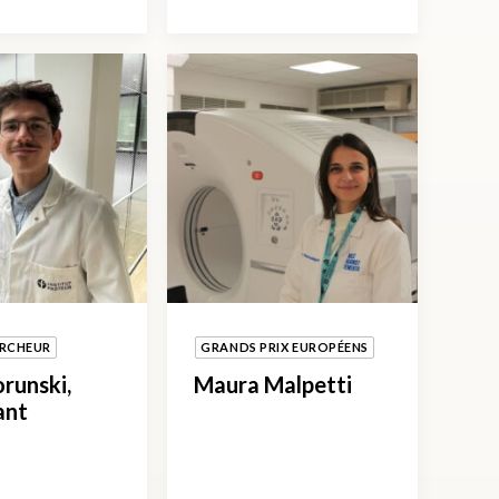
ERCHEUR
GRANDS PRIX EUROPÉENS
orunski,
Maura Malpetti
ant