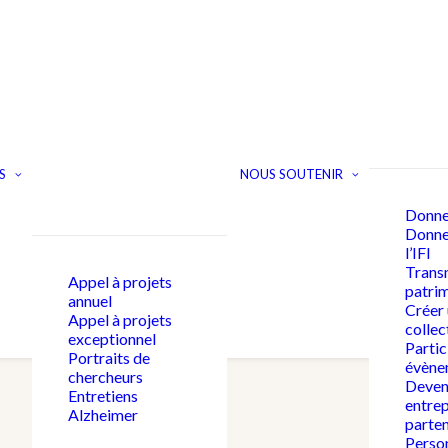
S
NOUS SOUTENIR
Donne
Donner
l’IFI
Trans
Appel à projets
patri
annuel
Créer
Appel à projets
collec
exceptionnel
Partic
Portraits de
évène
chercheurs
Deven
Entretiens
entrep
Alzheimer
parten
Person