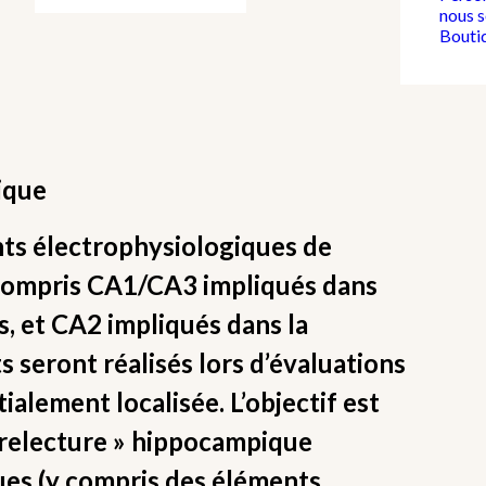
nous 
Bouti
ique
ents électrophysiologiques de
 compris CA1/CA3 impliqués dans
s, et CA2 impliqués dans la
 seront réalisés lors d’évaluations
ialement localisée. L’objectif est
« relecture » hippocampique
ques (y compris des éléments