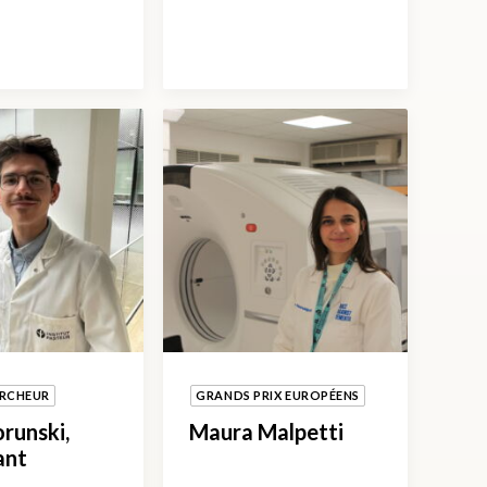
ERCHEUR
GRANDS PRIX EUROPÉENS
orunski,
Maura Malpetti
ant