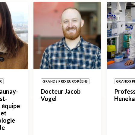
R
GRANDS PRIX EUROPÉENS
GRANDS P
launay-
Docteur Jacob
Profess
st-
Vogel
Heneka
 équipe
 et
ologie
de