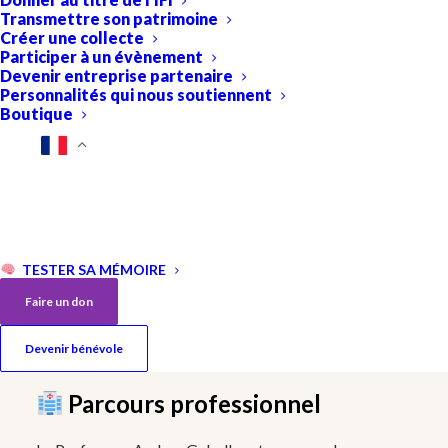
Transmettre son patrimoine
Créer une collecte
Participer à un évènement
Devenir entreprise partenaire
Personnalités qui nous soutiennent
Boutique
Profession :
Neurologue, Professeure de neurologie
TESTER SA MÉMOIRE
Lieu d’exercice :
Université de Montpellier, France
Faire un don
Formation académique
Devenir bénévole
Parcours professionnel