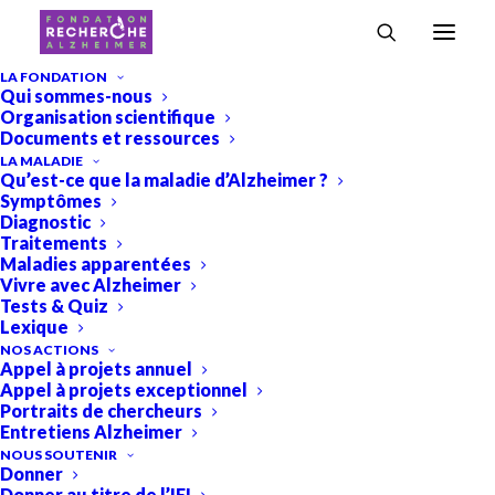
Accueil
›
Professeur Audrey Gabelle
LA FONDATION
Qui sommes-nous
Professeur Audrey Gabelle
Organisation scientifique
Documents et ressources
LA MALADIE
Qu’est-ce que la maladie d’Alzheimer ?
Symptômes
Diagnostic
Traitements
Maladies apparentées
Vivre avec Alzheimer
Tests & Quiz
Lexique
NOS ACTIONS
Appel à projets annuel
Appel à projets exceptionnel
Portraits de chercheurs
Entretiens Alzheimer
NOUS SOUTENIR
Donner
Donner au titre de l’IFI