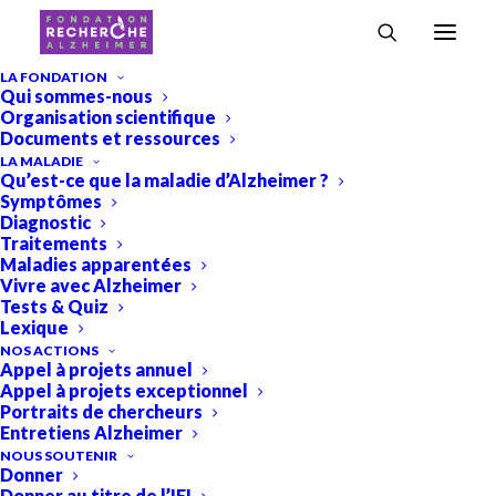
Accueil
›
Rita GUERREIRO
LA FONDATION
Qui sommes-nous
Rita GUERREIRO
Organisation scientifique
Documents et ressources
LA MALADIE
Qu’est-ce que la maladie d’Alzheimer ?
Symptômes
Diagnostic
Traitements
Maladies apparentées
Vivre avec Alzheimer
Tests & Quiz
Lexique
Cette jeune chercheuse d’origine portugaise
NOS ACTIONS
Appel à projets annuel
travaille au Department of Molecular
Appel à projets exceptionnel
Neuroscience, University College London
Portraits de chercheurs
Entretiens Alzheimer
(UCL) de Londres. Elle a été sélectionnée pour
NOUS SOUTENIR
ses travaux sur la mutation du gène TREM2
Donner
Donner au titre de l’IFI