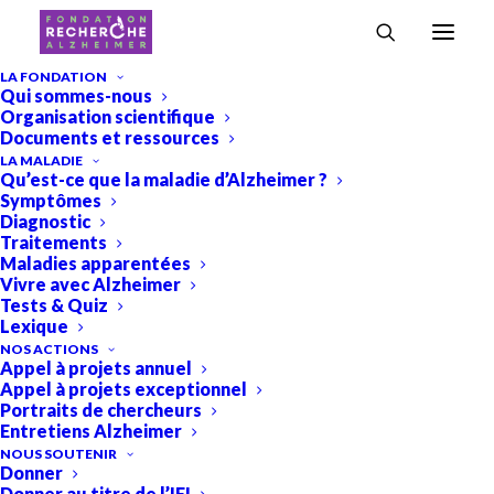
Accueil
›
Professeur Vincent Planche
LA FONDATION
Qui sommes-nous
Professeur Vincent Planche
Organisation scientifique
Documents et ressources
LA MALADIE
Qu’est-ce que la maladie d’Alzheimer ?
Symptômes
Diagnostic
Traitements
Maladies apparentées
Vivre avec Alzheimer
Tests & Quiz
Lexique
NOS ACTIONS
Profession
: Neurologue, professeur des
Appel à projets annuel
universités, praticien hospitalier
Appel à projets exceptionnel
Portraits de chercheurs
Lieu d’exercice
: Bordeaux, France
Entretiens Alzheimer
NOUS SOUTENIR
Formation académique
Donner
Donner au titre de l’IFI