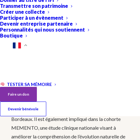
Transmettre son patrimoine
Doctorat en médecine
(Université de Clermont-
Créer une collecte
Ferrand)
Participer à un évènement
Devenir entreprise partenaire
Doctorat en neurosciences
(Université de Bordeaux)
Personnalités qui nous soutiennent
Habilitation à diriger des recherches (HDR)
en
Boutique
neurosciences
Parcours professionnel
Le Pr Vincent Planche est professeur des universités et
praticien hospitalier au CHU de Bordeaux. Il est
TESTER SA MÉMOIRE
responsable du Centre Mémoire de Ressources et de
Faire un don
Recherche (CMRR) et enseignant-chercheur à l’Institut
Devenir bénévole
des Maladies Neurodégénératives de l’Université de
Bordeaux. Il est également impliqué dans la cohorte
MEMENTO, une étude clinique nationale visant à
améliorer la compréhension de l’évolution naturelle de