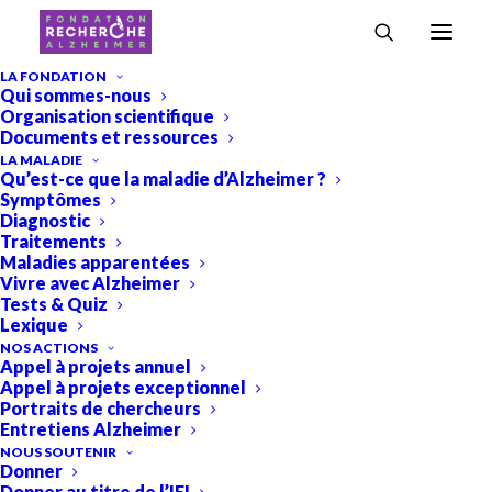
Accueil
›
Blog
LA FONDATION
Qui sommes-nous
Blog
Organisation scientifique
Documents et ressources
LA MALADIE
TOUS
ACTUALITÉS
EVÉNEMENTS
GALAS
Qu’est-ce que la maladie d’Alzheimer ?
RECHERCHE & ALZHEIMER
VIVRE AVEC ALZHEIMER
Symptômes
Diagnostic
Traitements
Maladies apparentées
Vivre avec Alzheimer
Tests & Quiz
Lexique
NOS ACTIONS
Appel à projets annuel
Appel à projets exceptionnel
Portraits de chercheurs
Entretiens Alzheimer
NOUS SOUTENIR
Donner
Donner au titre de l’IFI