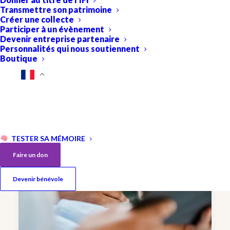
Transmettre son patrimoine
Créer une collecte
Participer à un évènement
Un test sanguin pour aider au
Devenir entreprise partenaire
diagnostic de la maladie
Personnalités qui nous soutiennent
Boutique
d’Alzheimer est désormais
disponible en France
6 Minutes
TESTER SA MÉMOIRE
Faire un don
Devenir bénévole