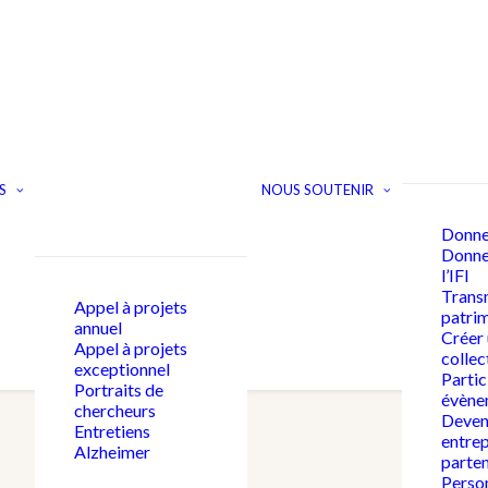
S
NOUS SOUTENIR
Donne
Donner
l’IFI
Trans
Appel à projets
patri
annuel
Créer
Appel à projets
collec
exceptionnel
Partic
Portraits de
évène
chercheurs
Deven
Entretiens
entrep
Alzheimer
parten
Person