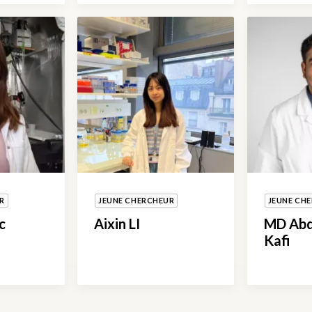
R
JEUNE CHERCHEUR
JEUNE CH
c
Aixin LI
MD Abd
Kafi